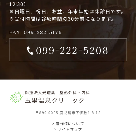
12:30）
※日曜日、祝日、お盆、年末年始は休診日です。
※受付時間は診療時間の30分前になります。
FAX: 099
-
222
-
5178
-
-
099
222
5208
医療法人光透葉 整形外科・内科
玉里温泉クリニック
〒890-0005 鹿児島市下伊敷1-8-18
> 著作権について
> サイトマップ