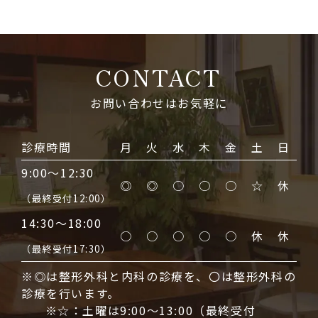
CONTACT
お問い合わせはお気軽に
診療時間
月
火
水
木
金
土
日
9:00～12:30
◎
◎
○
○
○
☆
休
（最終受付12:00）
14:30～18:00
○
○
○
○
○
休
休
（最終受付17:30）
※◎は整形外科と内科の診療を、〇は整形外科の
診療を行います。
※☆：土曜は9:00〜13:00（最終受付